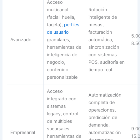
Acceso
multicanal
Rotación
(facial, huella,
inteligente de
tarjeta),
perfiles
mesas,
de usuario
facturación
5.0
Avanzado
granulares,
automática,
8.5
herramientas de
sincronización
inteligencia de
con sistemas
negocio,
POS, auditoría en
contenido
tiempo real
personalizable
Acceso
Automatización
integrado con
completa de
sistemas
operaciones,
legacy, control
predicción de
de múltiples
demanda,
sucursales,
9.0
Empresarial
automatización
herramientas de
15.
de reportes