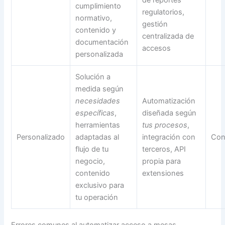
cumplimiento
regulatorios,
normativo,
gestión
contenido y
centralizada de
documentación
accesos
personalizada
Solución a
medida según
necesidades
Automatización
específicas
,
diseñada según
herramientas
tus procesos
,
Personalizado
adaptadas al
integración con
Con
flujo de tu
terceros, API
negocio,
propia para
contenido
extensiones
exclusivo para
tu operación
Errores comunes al automatizar acceso a mesas