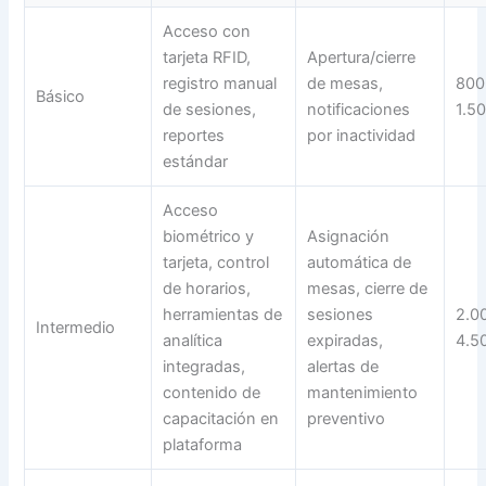
Acceso con
tarjeta RFID,
Apertura/cierre
registro manual
de mesas,
800
Básico
de sesiones,
notificaciones
1.5
reportes
por inactividad
estándar
Acceso
biométrico y
Asignación
tarjeta, control
automática de
de horarios,
mesas, cierre de
herramientas de
sesiones
2.0
Intermedio
analítica
expiradas,
4.5
integradas,
alertas de
contenido de
mantenimiento
capacitación en
preventivo
plataforma